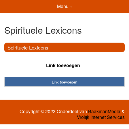
Menu +
Spirituele Lexicons
Spirituele Lexicons
Link toevoegen
Link toevoegen
Copyright © 2023 Onderdeel van
BaakmanMedia
&
Vrolijk Internet Services