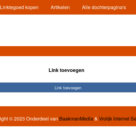
Linktegoed kopen
Artikelen
Alle dochterpagina's
Link toevoegen
Link toevoegen
ight © 2023 Onderdeel van
BaakmanMedia
&
Vrolijk Internet S